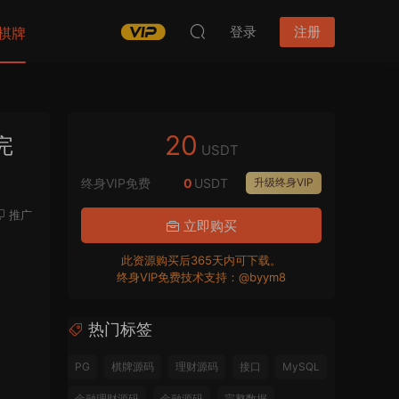
登录
注册
棋牌
20
完
USDT
终身VIP免费
0
USDT
升级终身VIP
推广
立即购买
此资源购买后365天内可下载。
终身VIP免费技术支持：@byym8
热门标签
PG
棋牌源码
理财源码
接口
MySQL
金融理财源码
金融源码
完整数据