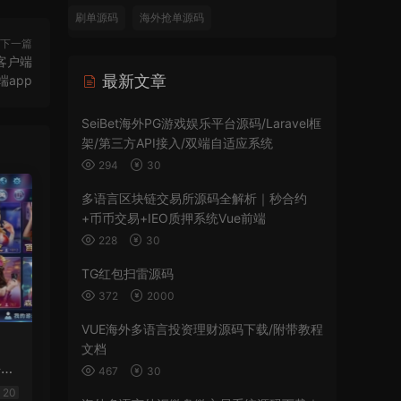
刷单源码
海外抢单源码
下一篇
客户端
最新文章
端app
SeiBet海外PG游戏娱乐平台源码/Laravel框
架/第三方API接入/双端自适应系统
294
30
多语言区块链交易所源码全解析｜秒合约
+币币交易+IEO质押系统Vue前端
228
30
TG红包扫雷源码
372
2000
VUE海外多语言投资理财源码下载/附带教程
文档
件
467
30
20