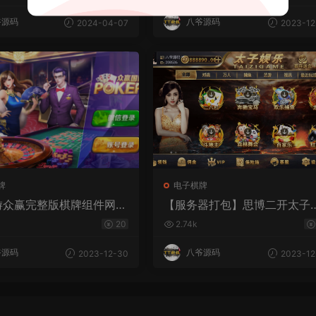
爷源码
八爷源码
2024-04-07
2023-12
牌
电子棋牌
游众赢完整版棋牌组件网狐
【服务器打包】思博二开太子
开版本
乐棋牌组件 完整数据+双端ap
20
2.74k
完整
爷源码
八爷源码
2023-12-30
2023-12