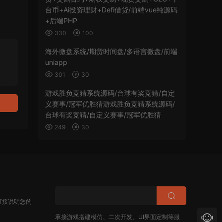
台币+Ai投资理财+Defi借贷/前端vue纯源码
+后端PHP
330
100
海外微盘系统/期货时间盘/多语言微盘/前端
uniapp
301
30
游戏胜负竞猜系统源码/台球有奖竞猜/自定
义赛事/冠军优胜猜游戏胜负竞猜系统源码/
台球有奖竞猜/自定义赛事/冠军优胜猜
249
30
直接说明您的
承接游戏搭建模仿、二次开发、UI界面定制等服