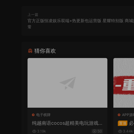
上一篇
官方正版恒凌娱乐双端+热更新包运营版 星耀特别版 商
常
猜你喜欢
电子棋牌
APP源
纯越南语cocos超精美电玩游戏3
必
置顶
套UI/拉霸竞猜/带控制/纯源码非
3.19k
50
3.44k