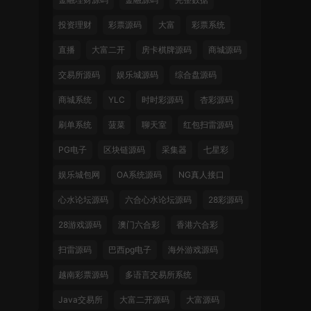
投资理财
彩票源码
大富
彩票系统
直播
大富二开
房卡棋牌源码
商城源码
交易所源码
娱乐城源码
综合盘源码
商城系统
YLC
时时彩源码
杏彩源码
刷单系统
菠菜
聊天室
红包扫雷源码
PG电子
区块链源码
采集器
七星彩
娱乐城包网
OA系统源码
NG真人接口
心水论坛源码
六合心水论坛源码
28彩源码
28游戏源码
澳门六合彩
香港六合彩
扫雷源码
巴西pg电子
海外游戏源码
越南彩票源码
多语言交易所系统
Java交易所
大富二开源码
大富源码