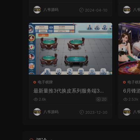
组件
八爷源码
八
2024-04-10
电子棋牌
电子棋
最新量推3代换皮系列服务端3系-
6月锋
完整数据
内核二
2.6k
20
2.53k
八爷源码
八
2023-12-30