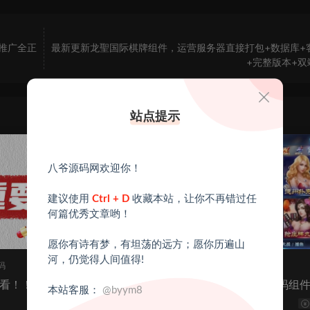
城推广全正
最新更新龙聖国际棋牌组件，运营服务器直接打包+数据库+
+完整版本+双
站点提示
八爷源码网欢迎你！
建议使用
Ctrl + D
收藏本站，让你不再错过任
何篇优秀文章哟！
愿你有诗有梦，有坦荡的远方；愿你历遍山
河，仍觉得人间值得!
码
电子棋牌
看！！！
202012最新铂金娱乐源码组
本站客服：
@byym8
+完整数据服务器打包
2.7k