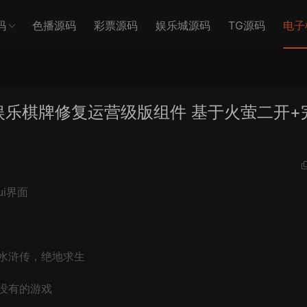
码
色播源码
彩票源码
娱乐城源码
TG源码
电子
娱乐棋牌修复运营级版组件 基于火萤二开+
i界面
水浒传，绝地求生
没有的游戏