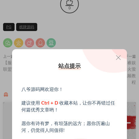
0
PG
棋牌源码
上一篇
下一篇
【服务器打包】最新更新五游牌友
【2020修复版+视频】最新龙睿娱
站点提示
联盟富湘棋牌房卡棋牌源码组件
乐棋牌修复运营级版组件 基于火萤
二开+完整数据+双端APP+视频教
程
八爷源码网欢迎你！
猜你喜欢
建议使用
Ctrl + D
收藏本站，让你不再错过任
何篇优秀文章哟！
愿你有诗有梦，有坦荡的远方；愿你历遍山
河，仍觉得人间值得!