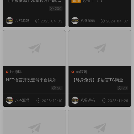
【正版资源】双赢官方正版/带
必看！！！
置顶
改单+预设+控制/完整/独立代
200
理系统
八爷源码
八爷源码
2025-04-03
2024-04-07
bc源码
bc源码
NET语言开发壹号平台娱乐系
【终身免费】多语言TG淘金网
统、壹号时时彩平台
反波胆系统/海外球盘源码/足
20
20
球比赛下注系统
八爷源码
八爷源码
2023-12-10
2023-11-26