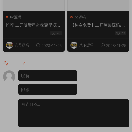
bc源码
bc源码
推荐 二开版聚星微盘聚星源
【终身免费】二开菠菜源码/前
码|支持pc +h5自适应 – 英文
端uniapp+完整数据+新UI+全
20
20
+游戏+时间盘
部私彩+控制彩种+定制开发
+完美运行
八爷源码
八爷源码
2023-11-25
2023-11-25
评论
0