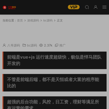
当前位置：
首页
游戏源码
bc源码
正文
【商业源码】2021包网版杏鑫娱乐完整彩票+真
人高端版本vue+js+开奖
八爷源码
bc源码
2.37k
推广
前端是vue+js 运行速度超级快，貌似是悍马团队
开发的
不管是前端后端，都不是天恒或者大富的程序能
比的
超强的后台功能，风控，日工资，理财等满足所
有运营的需求