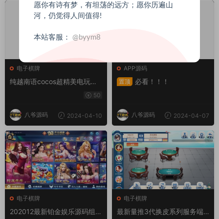
愿你有诗有梦，有坦荡的远方；愿你历遍山
河，仍觉得人间值得!
本站客服：
@byym8
电子棋牌
APP源码
纯越南语cocos超精美电玩游
必看！！！
置顶
戏3套UI/拉霸竞猜/带控制/纯
50
源码非组件
八爷源码
八爷源码
2024-04-10
2024-04-07
电子棋牌
电子棋牌
202012最新铂金娱乐源码组件
最新量推3代换皮系列服务端3