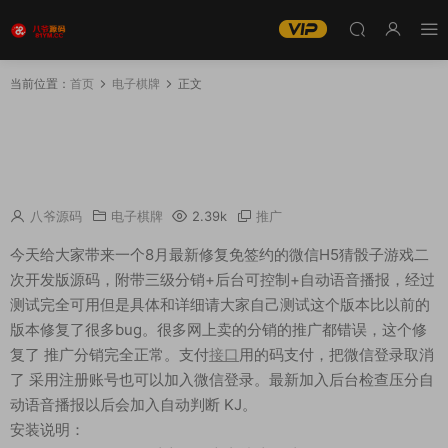
当前位置：
首页
电子棋牌
正文
【免公众号版】八月最新亲测微信H5猜骰子游戏
二次开发版源码+修复免签约充值，附带三级分
销+后台可控制+自动语音播报
八爷源码
电子棋牌
2.39k
推广
今天给大家带来一个8月最新修复免签约的微信H5猜骰子游戏二
次开发版源码，附带三级分销+后台可控制+自动语音播报，经过
测试完全可用但是具体和详细请大家自己测试这个版本比以前的
版本修复了很多bug。很多网上卖的分销的推广都错误，这个修
复了 推广分销完全正常。支付
接口
用的码支付，把微信登录取消
了 采用注册账号也可以加入微信登录。最新加入后台检查压分自
动语音播报以后会加入自动判断 KJ。
安装说明：