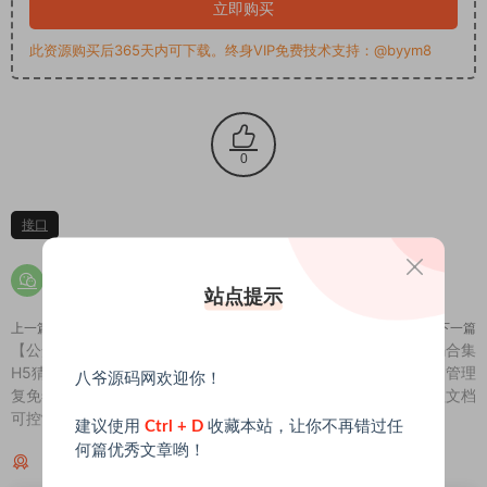
立即购买
此资源购买后365天内可下载。终身VIP免费技术支持：@byym8
0
接口
站点提示
上一篇
下一篇
【公众号版】八月最新亲测微信
2020年H5电玩房卡游戏源码合集
H5猜骰子游戏二次开发版源码+修
运营级：超强后台控制+后端+管理
八爷源码网欢迎你！
复免签约充值附带三级分销+后台
后台源码+附部署教程文档
可控制+自动语音播报
建议使用
Ctrl + D
收藏本站，让你不再错过任
何篇优秀文章哟！
猜你喜欢