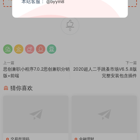
本站客服：
@byym8
0
上一篇
下一篇
思创兼职小程序7.0.2思创兼职分销
2020超人二手跳蚤市场V6.5.8版
版+前端
完整安装包含插件
猜你喜欢
交易所源码
金融理财