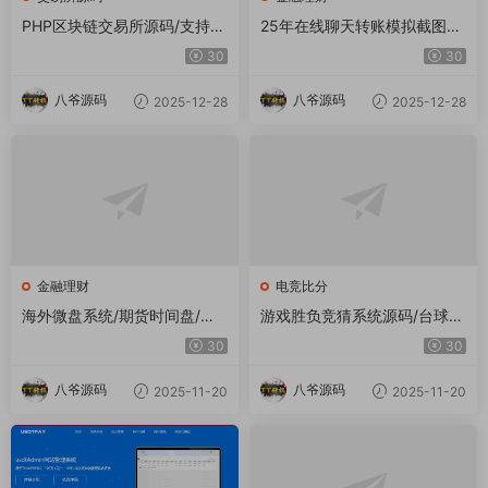
PHP区块链交易所源码/支持元
25年在线聊天转账模拟截图工
宇宙 锁仓挖矿、币币、法币、
具网站源码转账支付截图生成
30
30
秒合约、IEO认购
工具源码
八爷源码
八爷源码
2025-12-28
2025-12-28
金融理财
电竞比分
海外微盘系统/期货时间盘/多
游戏胜负竞猜系统源码/台球有
语言微盘/前端uniapp
奖竞猜/自定义赛事/冠军优胜
30
30
猜游戏胜负竞猜系统源码/台球
有奖竞猜/自定义赛事/冠军优
八爷源码
八爷源码
2025-11-20
2025-11-20
胜猜