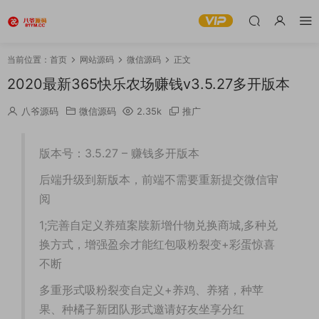
当前位置：
首页
网站源码
微信源码
正文
2020最新365快乐农场赚钱v3.5.27多开版本
八爷源码
微信源码
2.35k
推广
版本号：3.5.27 – 赚钱多开版本
后端升级到新版本，前端不需要重新提交微信审
阅
1;完善自定义养殖案牍新增什物兑换商城,多种兑
换方式，增强盈余才能红包吸粉裂变+彩蛋惊喜
不断
多重形式吸粉裂变自定义+养鸡、养猪，种苹
果、种橘子新团队形式邀请好友坐享分红