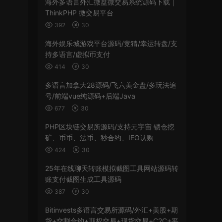
海外多语言外汇微盘微交易系统源码下载｜
ThinkPHP 微交易平台
392
30
海外娱乐城游戏平台源码/竞猜/幸运转盘/支
持多语言/虚拟币支付
414
30
多语言加拿大28源码/飞六美金盘/多玩法追
号/前端vue纯源码+后端Java
677
30
PHP区块链交易所源码/支持元宇宙 锁仓挖
矿、币币、法币、秒合约、IEO认购
424
30
25年在线聊天转账模拟截图工具网站源码转
账支付截图生成工具源码
387
30
Bitinvests多语言交易所源码/外汇+美股+期
货+交割合约+期权交易+现货交易+C2C+平