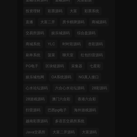
投资理财
彩票源码
大富
彩票系统
直播
大富二开
房卡棋牌源码
商城源码
交易所源码
娱乐城源码
综合盘源码
商城系统
YLC
时时彩源码
杏彩源码
刷单系统
菠菜
聊天室
红包扫雷源码
PG电子
区块链源码
采集器
七星彩
娱乐城包网
OA系统源码
NG真人接口
心水论坛源码
六合心水论坛源码
28彩源码
28游戏源码
澳门六合彩
香港六合彩
扫雷源码
巴西pg电子
海外游戏源码
越南彩票源码
多语言交易所系统
Java交易所
大富二开源码
大富源码