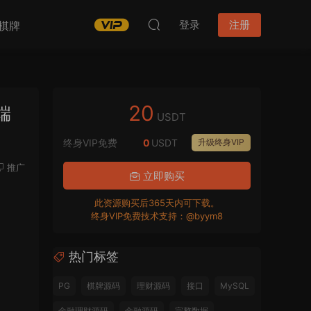
登录
注册
棋牌
20
端
USDT
终身VIP免费
0
USDT
升级终身VIP
推广
立即购买
此资源购买后365天内可下载。
终身VIP免费技术支持：@byym8
热门标签
PG
棋牌源码
理财源码
接口
MySQL
金融理财源码
金融源码
完整数据