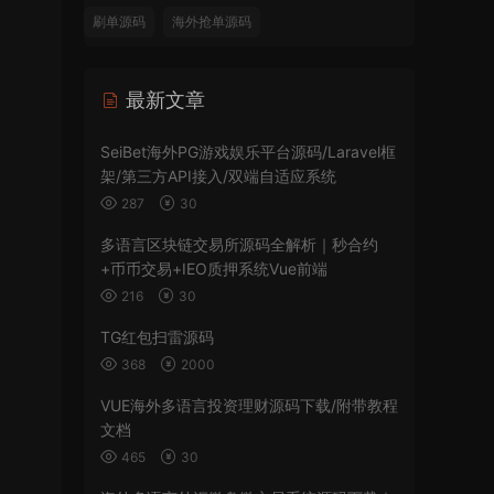
刷单源码
海外抢单源码
最新文章
SeiBet海外PG游戏娱乐平台源码/Laravel框
架/第三方API接入/双端自适应系统
287
30
多语言区块链交易所源码全解析｜秒合约
+币币交易+IEO质押系统Vue前端
216
30
TG红包扫雷源码
368
2000
VUE海外多语言投资理财源码下载/附带教程
文档
465
30