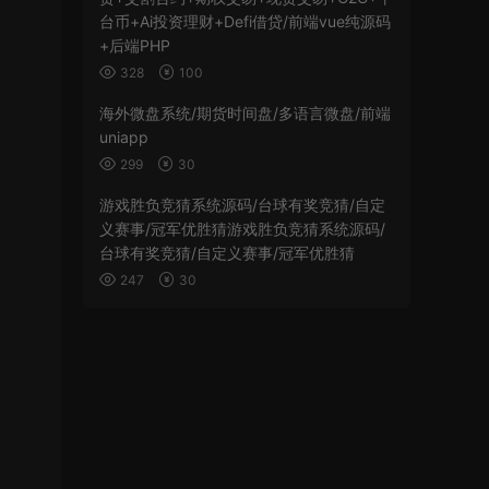
台币+Ai投资理财+Defi借贷/前端vue纯源码
+后端PHP
328
100
海外微盘系统/期货时间盘/多语言微盘/前端
uniapp
299
30
游戏胜负竞猜系统源码/台球有奖竞猜/自定
义赛事/冠军优胜猜游戏胜负竞猜系统源码/
台球有奖竞猜/自定义赛事/冠军优胜猜
247
30