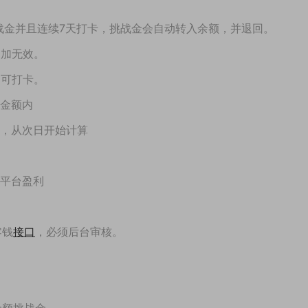
挑战金并且连续7天打卡，挑战金会自动转入余额，并退回。
追加无效。
不可打卡。
付金额内
数，从次日开始计算
为平台盈利
零钱
接口
，必须后台审核。