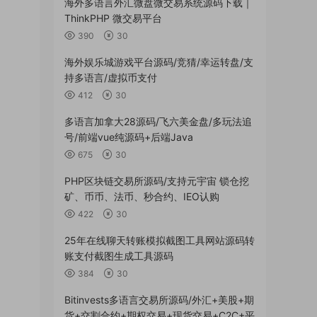
海外多语言外汇微盘微交易系统源码下载｜
ThinkPHP 微交易平台
390
30
海外娱乐城游戏平台源码/竞猜/幸运转盘/支
持多语言/虚拟币支付
412
30
多语言加拿大28源码/飞六美金盘/多玩法追
号/前端vue纯源码+后端Java
675
30
PHP区块链交易所源码/支持元宇宙 锁仓挖
矿、币币、法币、秒合约、IEO认购
422
30
25年在线聊天转账模拟截图工具网站源码转
账支付截图生成工具源码
384
30
Bitinvests多语言交易所源码/外汇+美股+期
货+交割合约+期权交易+现货交易+C2C+平