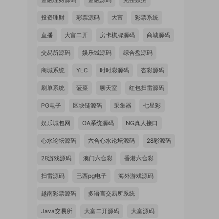
投资理财
彩票源码
大富
彩票系统
直播
大富二开
房卡棋牌源码
商城源码
交易所源码
娱乐城源码
综合盘源码
商城系统
YLC
时时彩源码
杏彩源码
刷单系统
菠菜
聊天室
红包扫雷源码
PG电子
区块链源码
采集器
七星彩
娱乐城包网
OA系统源码
NG真人接口
心水论坛源码
六合心水论坛源码
28彩源码
28游戏源码
澳门六合彩
香港六合彩
扫雷源码
巴西pg电子
海外游戏源码
越南彩票源码
多语言交易所系统
Java交易所
大富二开源码
大富源码