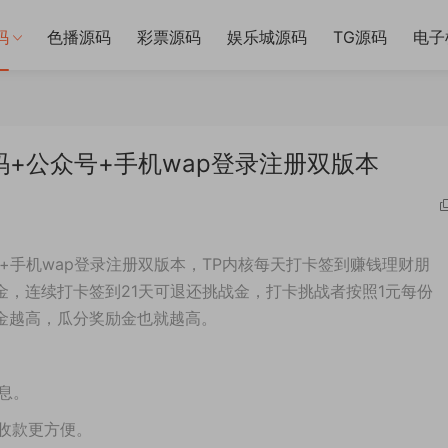
码
色播源码
彩票源码
娱乐城源码
TG源码
电子
码+公众号+手机wap登录注册双版本
众号+手机wap登录注册双版本，TP内核每天打卡签到赚钱理财朋
，连续打卡签到21天可退还挑战金，打卡挑战者按照1元每份
金越高，瓜分奖励金也就越高。
信息。
，收款更方便。