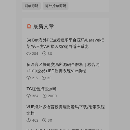
刷单源码
海外抢单源码
最新文章
SeiBet海外PG游戏娱乐平台源码/Laravel框
架/第三方API接入/双端自适应系统
284
30
多语言区块链交易所源码全解析｜秒合约
+币币交易+IEO质押系统Vue前端
215
30
TG红包扫雷源码
364
2000
VUE海外多语言投资理财源码下载/附带教程
文档
462
30