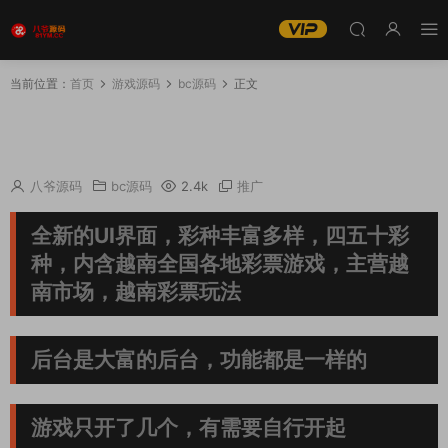
当前位置：
首页
游戏源码
bc源码
正文
【终身免费】大富二开越南彩p系统源码|纯越南
语言ssc源码|越南游戏
八爷源码
bc源码
2.4k
推广
全新的UI界面，彩种丰富多样，四五十彩
种，内含越南全国各地彩票游戏，主营越
南市场，越南彩票玩法
后台是大富的后台，功能都是一样的
游戏只开了几个，有需要自行开起