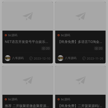
bc源码
bc源码
NET语言开发壹号平台娱乐系
【终身免费】多语言TG淘金网
统、壹号时时彩平台
反波胆系统/海外球盘源码/足
20
20
球比赛下注系统
八爷源码
八爷源码
2023-12-10
2023-11-26
bc源码
bc源码
推荐 二开版聚星微盘聚星源
【终身免费】二开菠菜源码/前