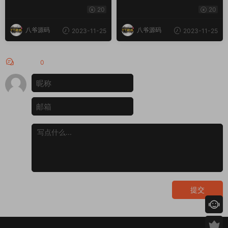
码|支持pc +h5自适应 – 英文
端uniapp+完整数据+新UI+全
20
20
+游戏+时间盘
部私彩+控制彩种+定制开发
+完美运行
八爷源码
八爷源码
2023-11-25
2023-11-25
评论
0
提交