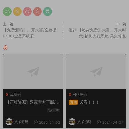
上一篇
下一篇
【免费源码】二开大富/全都是
推荐 【终身免费】大富二开大时
PK10/全是系统彩
代|精仿大发系统|采集修复
猜你喜欢
bc源码
APP源码
【正版资源】双赢官方正版/带
必看！！！
置顶
改单+预设+控制/完整/独立代
200
理系统
八爷源码
八爷源码
2025-04-03
2024-04-07