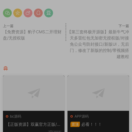
上一篇
下一篇
【免费资源】豹子CMS二开理财
【第三套终极开源版】最新牛气冲
盘/无授权版
天多雷红包无加密无授权版/对接
免公众号防封接口/新版UI，无后
门，修改了新版的控制/带视频搭
建教程
猜你喜欢
bc源码
APP源码
【正版资源】双赢官方正版/带
必看！！！
置顶
改单+预设+控制/完整/独立代