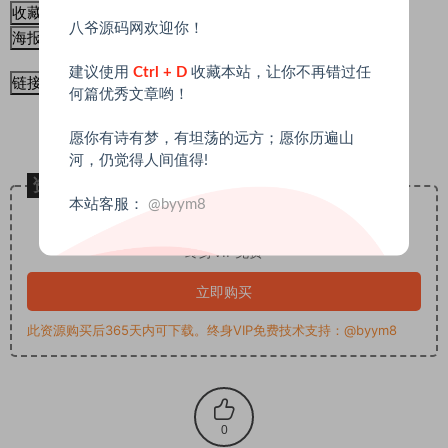
收藏
八爷源码网欢迎你！
海报
建议使用
Ctrl + D
收藏本站，让你不再错过任
链接
何篇优秀文章哟！
愿你有诗有梦，有坦荡的远方；愿你历遍山
河，仍觉得人间值得!
资源下载
本站客服：
@byym8
20
下载价格
USDT
终身VIP免费
立即购买
此资源购买后365天内可下载。终身VIP免费技术支持：@byym8
0