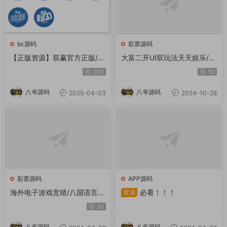
bc源码
彩票源码
【正版资源】双赢官方正版/带
大富二开UI双玩法天天娱乐/番
改单+预设+控制/完整/独立代
摊玩法/USDT支付/采集已修
200
50
理系统
复/带搭建教程
八爷源码
八爷源码
2025-04-03
2024-10-28
彩票源码
APP源码
海外电子游戏竞猜/八国语言电
必看！！！
置顶
子游戏带50种游戏/完整控制/
50
BTC虚拟币支付/含搭建教程
八爷源码
八爷源码