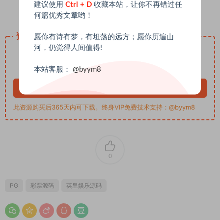
建议使用
Ctrl + D
收藏本站，让你不再错过任
何篇优秀文章哟！
资源下载
愿你有诗有梦，有坦荡的远方；愿你历遍山
河，仍觉得人间值得!
20
下载价格
USDT
终身VIP免费
本站客服：
@byym8
立即购买
此资源购买后365天内可下载。终身VIP免费技术支持：@byym8
0
PG
彩票源码
英皇娱乐源码