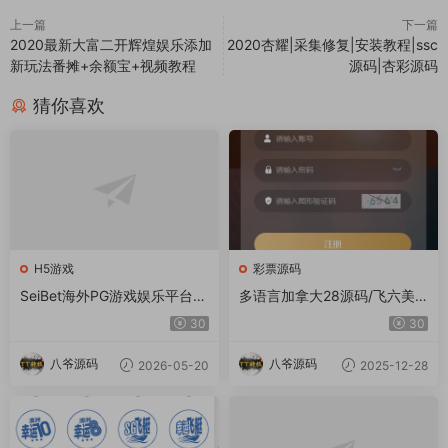
上一篇
下一篇
2020最新大富二开辉煌娱乐添加
2020杏耀|采集修复|安装教程|ssc
新玩法番摊+余额宝+视频教程
源码|杏彩源码
猜你喜欢
H5游戏
彩票源码
SeiBet海外PG游戏娱乐平台源
多语言加拿大28源码/飞六美
码/Laravel框架/第三方API接
金盘/多玩法追号/前端vue纯源
30
30
入/双端自适应系统
码+后端Java
八爷源码
八爷源码
2026-05-20
2025-12-28