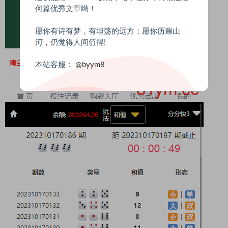
何篇优秀文章哟！
愿你有诗有梦，有坦荡的远方；愿你历遍山
河，仍觉得人间值得!
本站客服：
@byym8