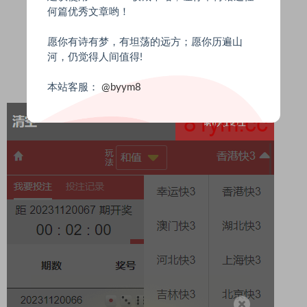
何篇优秀文章哟！
愿你有诗有梦，有坦荡的远方；愿你历遍山
河，仍觉得人间值得!
本站客服：
@byym8