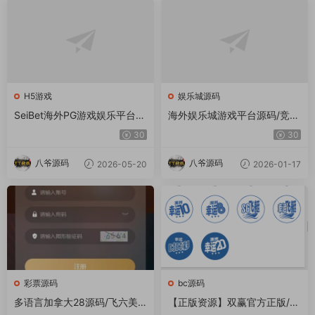
H5游戏
娱乐城源码
SeiBet海外PG游戏娱乐平台源
海外娱乐城游戏平台源码/竞
码/Laravel框架/第三方API接
猜/幸运转盘/支持多语言/虚拟
30
30
入/双端自适应系统
币支付
八爷源码
八爷源码
2026-05-20
2026-01-17
彩票源码
bc源码
多语言加拿大28源码/飞六美
【正版资源】双赢官方正版/带