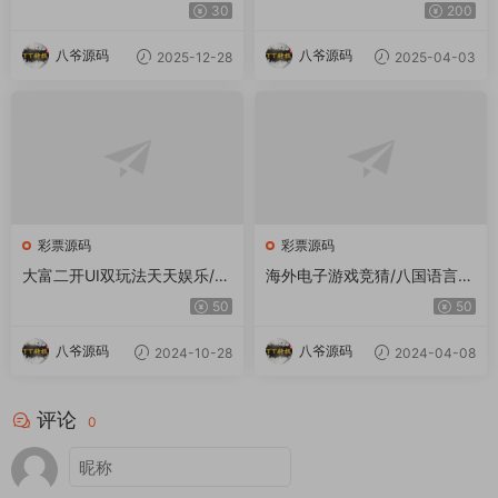
金盘/多玩法追号/前端vue纯源
改单+预设+控制/完整/独立代
30
200
码+后端Java
理系统
八爷源码
八爷源码
2025-12-28
2025-04-03
彩票源码
彩票源码
大富二开UI双玩法天天娱乐/番
海外电子游戏竞猜/八国语言电
摊玩法/USDT支付/采集已修
子游戏带50种游戏/完整控制/
50
50
复/带搭建教程
BTC虚拟币支付/含搭建教程
八爷源码
八爷源码
2024-10-28
2024-04-08
评论
0