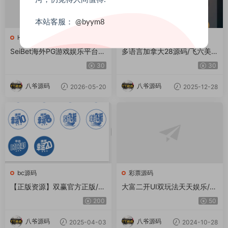
本站客服：
@byym8
H5游戏
彩票源码
SeiBet海外PG游戏娱乐平台源
多语言加拿大28源码/飞六美
码/Laravel框架/第三方API接
金盘/多玩法追号/前端vue纯源
30
30
入/双端自适应系统
码+后端Java
八爷源码
八爷源码
2026-05-20
2025-12-28
bc源码
彩票源码
【正版资源】双赢官方正版/带
大富二开UI双玩法天天娱乐/番
改单+预设+控制/完整/独立代
摊玩法/USDT支付/采集已修
200
50
理系统
复/带搭建教程
八爷源码
八爷源码
2025-04-03
2024-10-28