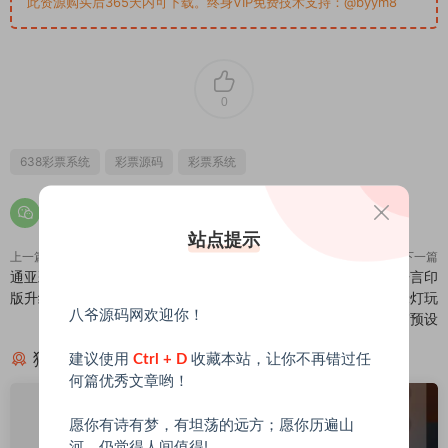
此资源购买后365天内可下载。终身VIP免费技术支持：@byym8
0
638彩票系统
彩票源码
彩票系统
站点提示
上一篇
下一篇
通亚彩票源码-大富5.0系统全新改
【商业资源】二开商城版多语言印
版升级
度红绿灯盘/印度红绿灯/红绿灯玩
八爷源码网欢迎你！
法/带预设
猜你喜欢
建议使用
Ctrl + D
收藏本站，让你不再错过任
何篇优秀文章哟！
愿你有诗有梦，有坦荡的远方；愿你历遍山
河，仍觉得人间值得!