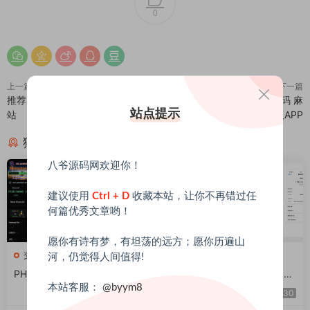
0
上一篇
下一篇
推荐 棋牌/彩票项目独立演示推广
推荐 2022年萝卜影视APP源码 麻
站点提示
站
花金色UI最新原生版APP
猜你喜欢
八爷源码网欢迎你！
建议使用
Ctrl + D
收藏本站，让你不再错过任
何篇优秀文章哟！
愿你有诗有梦，有坦荡的远方；愿你历遍山
交易所源码
金融理财
河，仍觉得人间值得!
PHP区块链交易所源码/支持元
25年在线聊天转账模拟截图工
本站客服：
@byym8
宇宙 锁仓挖矿、币币、法币、
具网站源码转账支付截图生成
30
30
秒合约、IEO认购
工具源码