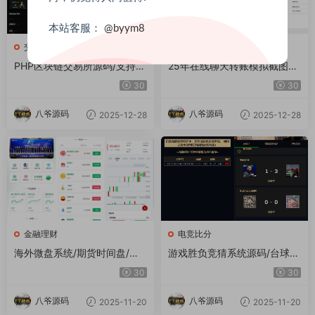
本站客服：
@byym8
交易所源码
金融理财
PHP区块链交易所源码/支持元
25年在线聊天转账模拟截图工
宇宙 锁仓挖矿、币币、法币、
具网站源码转账支付截图生成
30
30
秒合约、IEO认购
工具源码
八爷源码
八爷源码
2025-12-28
2025-12-28
金融理财
电竞比分
海外微盘系统/期货时间盘/多
游戏胜负竞猜系统源码/台球有
语言微盘/前端uniapp
奖竞猜/自定义赛事/冠军优胜
30
30
猜游戏胜负竞猜系统源码/台球
有奖竞猜/自定义赛事/冠军优
八爷源码
八爷源码
2025-11-20
2025-11-20
胜猜