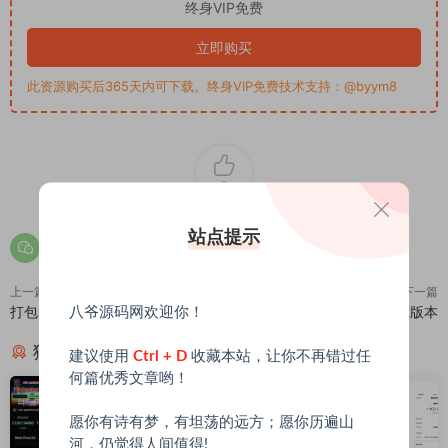
终身VIP免费
立即购买
此资源购买后365天内可下载。终身VIP免费技术支持：@byym8
0
站点提示
上一篇
下一篇
打包的源码站整站1/带数据/盲盒
【免费源码】萝卜影视4.12版本
八爷源码网欢迎你！
猜你喜欢
建议使用
Ctrl + D
收藏本站，让你不再错过任
何篇优秀文章哟！
愿你有诗有梦，有坦荡的远方；愿你历遍山
河，仍觉得人间值得!