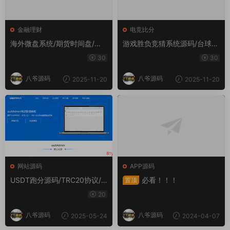
金融理财
电竞比分
海外微盘系统/期货时间盘/多
游戏胜负竞猜系统源码/台球有
语言微盘/前端uniapp
奖竞猜/自定义赛事/冠军优胜
30
30
猜游戏胜负竞猜系统源码/台球
有奖竞猜/自定义赛事/冠军优
八爷源码
八爷源码
2025-11-20
2025-11-20
胜猜
网站源码
APP源码
USDT跑分源码/TRC20协议/E
必看！！！
置顶
RC20协议监听自动回调/usdt
20
支付系统源码(带三级分销)
八爷源码
八爷源码
2025-05-24
2024-04-07