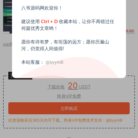
八爷源码网欢迎你！
建议使用
Ctrl + D
收藏本站，让你不再错过任
何篇优秀文章哟！
愿你有诗有梦，有坦荡的远方；愿你历遍山
usdt挖矿
区块链
单语言
河，仍觉得人间值得!
本站客服：
@byym8
资源下载
20
下载价格
USDT
终身VIP免费
立即购买
此资源购买后365天内可下载。终身VIP免费技术支持：@byym8