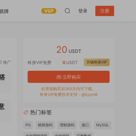
登录
注册
棋牌
20
USDT
推广
终身VIP免费
0
USDT
升级终身VIP
搭
立即购买
此资源购买后365天内可下载。
终身VIP免费技术支持：@byym8
意
热门标签
PG
棋牌源码
理财源码
接口
MySQL
金融理财源码
金融源码
完整数据