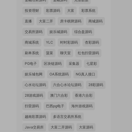
投资理财
彩票源码
大富
彩票系统
直播
大富二开
房卡棋牌源码
商城源码
交易所源码
娱乐城源码
综合盘源码
商城系统
YLC
时时彩源码
杏彩源码
刷单系统
菠菜
聊天室
红包扫雷源码
PG电子
区块链源码
采集器
七星彩
娱乐城包网
OA系统源码
NG真人接口
心水论坛源码
六合心水论坛源码
28彩源码
28游戏源码
澳门六合彩
香港六合彩
扫雷源码
巴西pg电子
海外游戏源码
越南彩票源码
多语言交易所系统
Java交易所
大富二开源码
大富源码