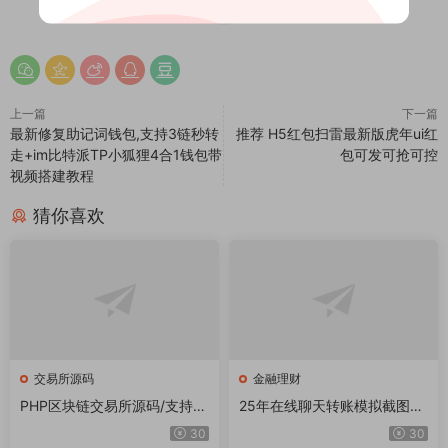
0
上一篇
下一篇
最新修复助记词钱包,支持3链秒转
推荐 H5红包扫雷最新版虎年ui红
走+im比特派TP小狐狸4合1钱包带
包可发可抢可控
视频搭建教程
猜你喜欢
交易所源码
金融理财
PHP区块链交易所源码/支持元
25年在线聊天转账模拟截图工
宇宙 锁仓挖矿、币币、法币、
具网站源码转账支付截图生成
30
30
秒合约、IEO认购
工具源码