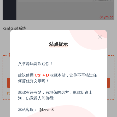
双融
金融系统
站点提示
资源下载
20
八爷源码网欢迎你！
下载价格
USDT
终身VIP免费
建议使用
Ctrl + D
收藏本站，让你不再错过任
何篇优秀文章哟！
立即购买
愿你有诗有梦，有坦荡的远方；愿你历遍山
此资源购买后365天内可下载。终身VIP免费技术支持：@byym8
河，仍觉得人间值得!
本站客服：
@byym8