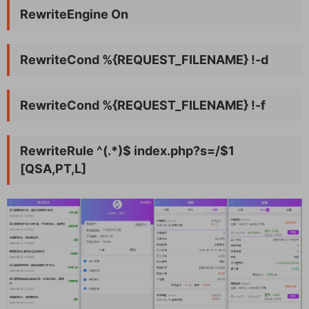
RewriteEngine On
RewriteCond %{REQUEST_FILENAME} !-d
RewriteCond %{REQUEST_FILENAME} !-f
RewriteRule ^(.*)$ index.php?s=/$1
[QSA,PT,L]