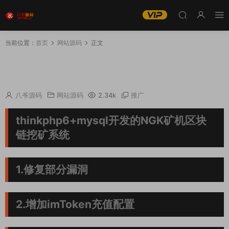
当前位置：
首页
网站源码
正文
推荐 最新NGK区块链源码/NGK矿机挖矿源码/N
GK公链程序/数字钱包点对点交易模式/算力
八爷源码
网站源码
2.34k
推广
thinkphp6+mysql开发的NGK矿机区块
链挖矿系统
1.修复部分漏洞
2.增加imToken充值配置