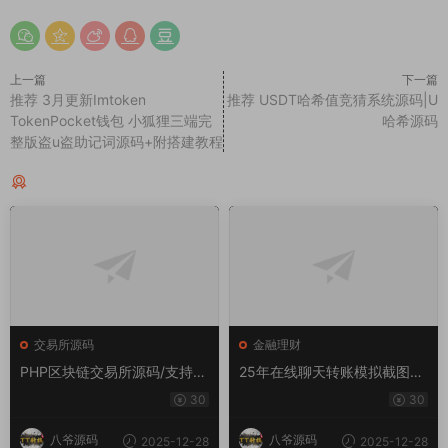
上一篇
下一篇
推荐 3月更新Imtoken
推荐 USDT哈希值竞猜系统源码|U
TokenPocket钱包 小狐狸三端完
哈希源码
整版盗u盗助记词源码+附搭建教程
猜你喜欢
交易所源码
金融理财
PHP区块链交易所源码/支持元
25年在线聊天转账模拟截图工
宇宙 锁仓挖矿、币币、法币、
具网站源码转账支付截图生成
30
30
秒合约、IEO认购
工具源码
八爷源码
八爷源码
2025-12-28
2025-12-28