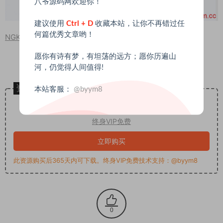
八爷源码网欢迎你！
建议使用
Ctrl + D
收藏本站，让你不再错过任
何篇优秀文章哟！
NGK区块链
数字钱包
矿机挖矿
愿你有诗有梦，有坦荡的远方；愿你历遍山
河，仍觉得人间值得!
资源下载
本站客服：
@byym8
20
下载价格
USDT
终身VIP免费
立即购买
此资源购买后365天内可下载。终身VIP免费技术支持：@byym8
0