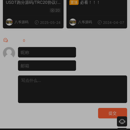
USDT跑分源码/TRC20协议/E
必看！！！
置顶
RC20协议监听自动回调/usdt
20
支付系统源码(带三级分销)
八爷源码
八爷源码
2025-05-24
2024-04-07
评论
0
提交