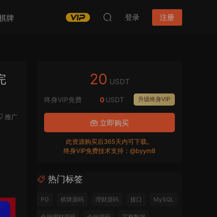
登录
注册
棋牌
20
完
USDT
终身VIP免费
0
USDT
升级终身VIP
推广
立即购买
此资源购买后365天内可下载。
终身VIP免费技术支持：@byym8
热门标签
PG
棋牌源码
理财源码
接口
MySQL
金融理财源码
金融源码
完整数据