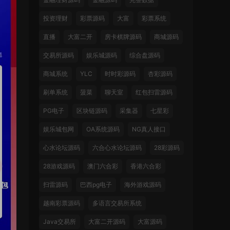
投资理财
彩票源码
大富
彩票系统
直播
大富二开
房卡棋牌源码
商城源码
交易所源码
娱乐城源码
综合盘源码
商城系统
YLC
时时彩源码
杏彩源码
刷单系统
菠菜
聊天室
红包扫雷源码
PG电子
区块链源码
采集器
七星彩
娱乐城包网
OA系统源码
NG真人接口
心水论坛源码
六合心水论坛源码
28彩源码
28游戏源码
澳门六合彩
香港六合彩
扫雷源码
巴西pg电子
海外游戏源码
越南彩票源码
多语言交易所系统
Java交易所
大富二开源码
大富源码