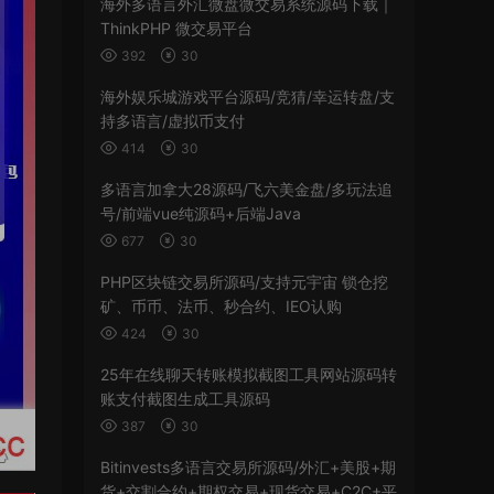
海外多语言外汇微盘微交易系统源码下载｜
ThinkPHP 微交易平台
392
30
海外娱乐城游戏平台源码/竞猜/幸运转盘/支
持多语言/虚拟币支付
414
30
多语言加拿大28源码/飞六美金盘/多玩法追
号/前端vue纯源码+后端Java
677
30
PHP区块链交易所源码/支持元宇宙 锁仓挖
矿、币币、法币、秒合约、IEO认购
424
30
25年在线聊天转账模拟截图工具网站源码转
账支付截图生成工具源码
387
30
Bitinvests多语言交易所源码/外汇+美股+期
货+交割合约+期权交易+现货交易+C2C+平