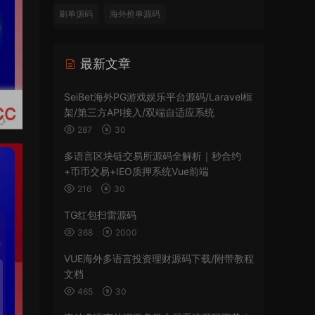
刷单源码
海外抢单源码
最新文章
SeiBet海外PG游戏娱乐平台源码/Laravel框
架/第三方API接入/双端自适应系统
287
30
多语言区块链交易所源码全解析｜秒合约
+币币交易+IEO质押系统Vue前端
216
30
TG红包扫雷源码
368
2000
VUE海外多语言投资理财源码下载/附带教程
文档
465
30