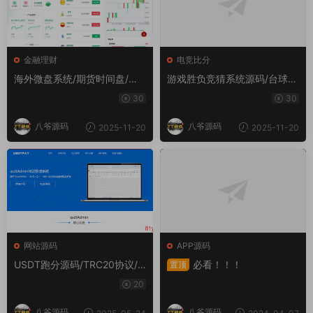
金融理财
电竞比分
海外微盘系统/期货时间盘/多
游戏胜负竞猜系统源码/台球有
语言微盘/前端uniapp
奖竞猜/自定义赛事/冠军优胜
30
30
猜游戏胜负竞猜系统源码/台球
有奖竞猜/自定义赛事/冠军优
八爷源码
八爷源码
2025-11-20
2025-11-20
胜猜
网站源码
APP源码
USDT跑分源码/TRC20协议/E
必看！！！
置顶
RC20协议监听自动回调/usdt
20
支付系统源码(带三级分销)
八爷源码
八爷源码