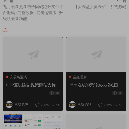
上一篇
下一篇
九月最新更新桔子固码跑分支付平
【资金盘】黄金矿工系统源码
台源码+完整数据+完美运营版+升
级版最新功能
猜你喜欢
交易所源码
金融理财
PHP区块链交易所源码/支持元
25年在线聊天转账模拟截图工
宇宙 锁仓挖矿、币币、法币、
具网站源码转账支付截图生成
30
30
秒合约、IEO认购
工具源码
八爷源码
八爷源码
2025-12-28
2025-12-28