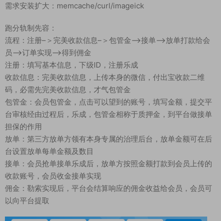
需求安装扩大：memcache/curl/imageick
跑分轨制先容：
流程：注册–＞完美收款信息–＞包管金–>接单–>放单打款给会
员–>订单实现–>得到佣金
注册：填写基本信息，下级ID，注册乐成
收款信息：完美收款信息，上传本身的微信，付出宝收款二维
码，必需先完美收款信息，才气包管金
包管金：会员包管金，点击可以望到的账号，填写金额，提交平
台审核经由过程后，乐成，包管金相称于质押金，到平台做接单
担保的作用
放单：第三方放单方领有本身专属的治理后台，放单金额可在后
台设置放单每单金额及数目
接单：会员抢单接单乐成后，放单方按照金额打款到会员上传的
收款账号，会员收金接单实现
佣金：勒索实现后，平台会结算响应的佣金收益给会员，会员可
以向平台提取