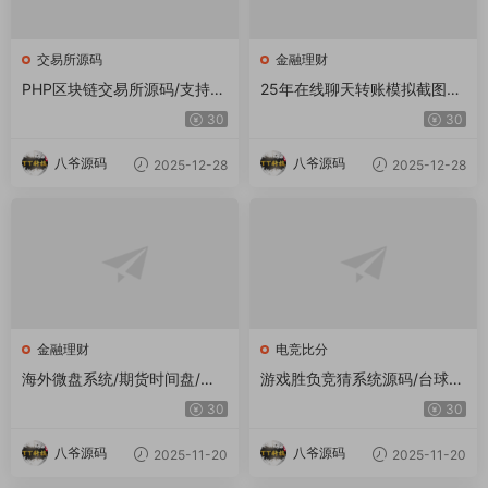
交易所源码
金融理财
PHP区块链交易所源码/支持元
25年在线聊天转账模拟截图工
宇宙 锁仓挖矿、币币、法币、
具网站源码转账支付截图生成
30
30
秒合约、IEO认购
工具源码
八爷源码
八爷源码
2025-12-28
2025-12-28
金融理财
电竞比分
海外微盘系统/期货时间盘/多
游戏胜负竞猜系统源码/台球有
语言微盘/前端uniapp
奖竞猜/自定义赛事/冠军优胜
30
30
猜游戏胜负竞猜系统源码/台球
有奖竞猜/自定义赛事/冠军优
八爷源码
八爷源码
2025-11-20
2025-11-20
胜猜