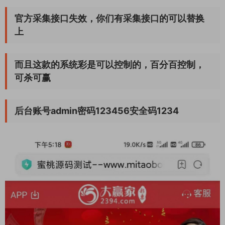
官方采集接口失效，你们有采集接口的可以替换
上
而且这款的系统彩是可以控制的，百分百控制，
可杀可赢
后台账号admin密码123456安全码1234