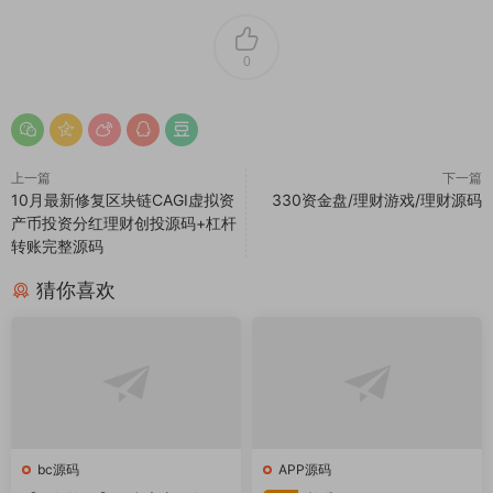
0
上一篇
下一篇
10月最新修复区块链CAGI虚拟资
330资金盘/理财游戏/理财源码
产币投资分红理财创投源码+杠杆
转账完整源码
猜你喜欢
bc源码
APP源码